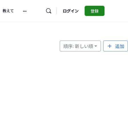
教えて
ログイン
登録
More
options
順序: 新しい順
追加