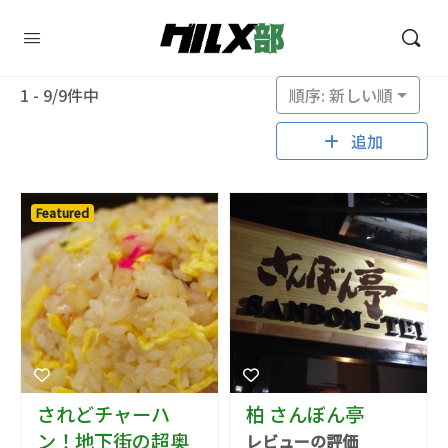
1 - 9/9件中
順序: 新しい順
追加
Featured
されどチャーハ
柏 さんぼん亭
ン！地下街の超奥
レビューの評価