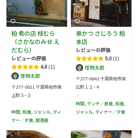
柏 肴の店 枝むら
串かつ さじろう 柏
（さかなのみせ え
本店
だむら）
レビューの評価
レビューの評価
5.0
1
4.8
1
怪物太郎
怪物太郎
〒277-0842 千葉県柏市末
〒277-0011 千葉県柏市東
広町１２−４
上町３−３
·
·
時間
,
ランチ／昼食
,
和食
,
時間
,
和食
,
ジャンル
,
ディ
ジャンル
,
ディナー／夕食
ナー／夕食
,
居酒屋