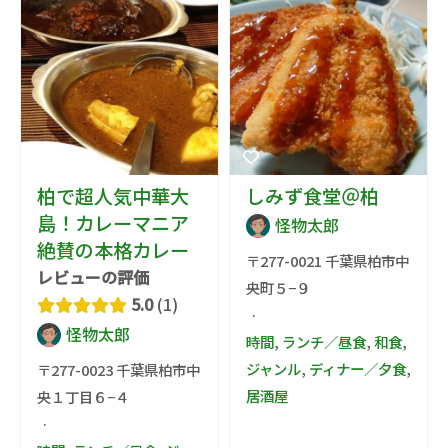
柏で超人気中華大
しみず食堂＠柏
島！カレーマニア
怪物太郎
絶賛の本格カレー
〒277-0021 千葉県柏市中
レビューの評価
央町５−９
5.0
1
·
怪物太郎
時間
,
ランチ／昼食
,
和食
,
ジャンル
,
ディナー／夕食
,
〒277-0023 千葉県柏市中
居酒屋
央１丁目６−４
·