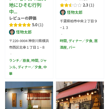
地にひそむ行列
2.3
1
中...
怪物太郎
レビューの評価
千葉県柏市中央２丁目９
5.0
1
−１３
怪物太郎
·
〒220-0004 神奈川県横浜
時間
,
ディナー／夕食
,
居
市西区北幸１丁目１−８
酒屋
,
バー
·
ランチ／昼食
,
時間
,
ジャ
ンル
,
ディナー／夕食
,
中
華