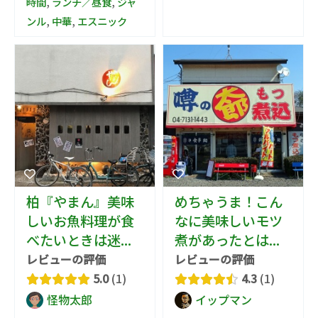
時間
,
ランチ／昼食
,
ジャ
ンル
,
中華
,
エスニック
柏『やまん』美味
めちゃうま！こん
しいお魚料理が食
なに美味しいモツ
べたいときは迷...
煮があったとは...
レビューの評価
レビューの評価
5.0
1
4.3
1
怪物太郎
イップマン