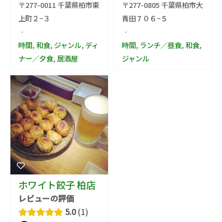
〒277-0011 千葉県柏市東
〒277-0805 千葉県柏市大
上町２−３
青田７０６−５
·
·
時間
,
和食
,
ジャンル
,
ディ
時間
,
ランチ／昼食
,
和食
,
ナー／夕食
,
居酒屋
ジャンル
ホワイト餃子 柏店
レビューの評価
5.0
1