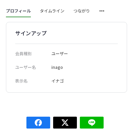
メ
プロフィール
タイムライン
つながり
ニ
ュ
ー
サインアップ
ア
イ
テ
会員種別
ユーザー
ム
ユーザー名
inago
表示名
イナゴ