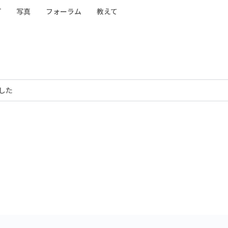
プ
写真
フォーラム
教えて
した