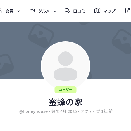
会員
グルメ
口コミ
マップ
ユーザー
蜜蜂の家
@honeyhouse
•
参加 4月 2025
•
アクティブ 1年 前